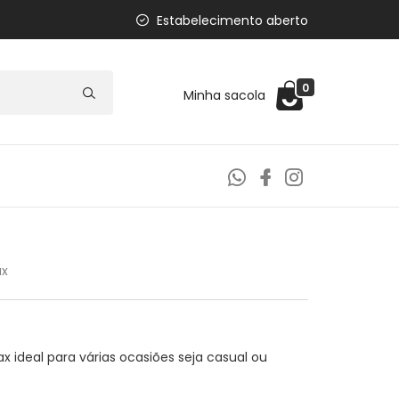
Estabelecimento aberto
0
Minha sacola
ax
x ideal para várias ocasiões seja casual ou