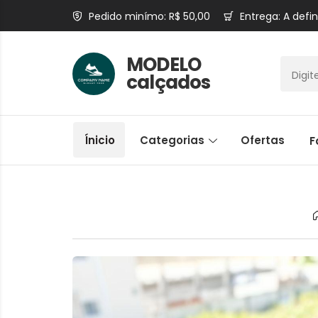
Pedido minímo: R$ 50,00
Entrega: A defin
MODELO
calçados
Ínicio
Categorias
Ofertas
F