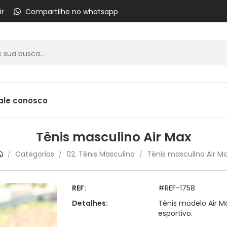
ir
Compartilhe no whatsapp
ale conosco
Tênis masculino Air Max
Categorias
02. Tênis Masculino
Tênis masculino Air M
/
/
/
REF:
#REF-1758
Detalhes:
Tênis modelo Air Ma
esportivo.